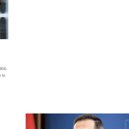
lább
 ki