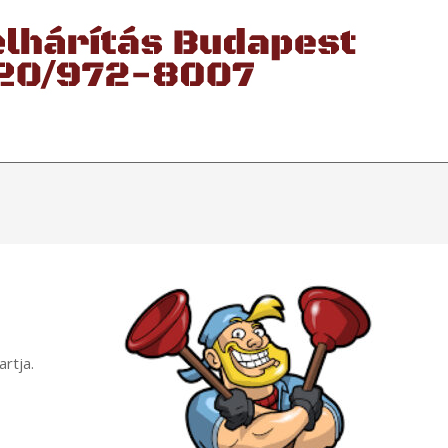
rtja.