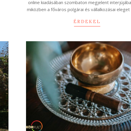
online kiadásában szombaton megjelent interjújáb
miközben a főváros polgárai és vállalkozásai eleget
ÉRDEKEL