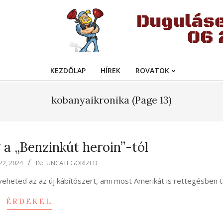
KEZDŐLAP
HÍREK
ROVATOK
Primary
Navigation
kobanyaikronika
(Page 13)
Menu
 a „Benzinkút heroin”-tól
22, 2024
IN:
UNCATEGORIZED
heted az az új kábítószert, ami most Amerikát is rettegésben ta
ÉRDEKEL