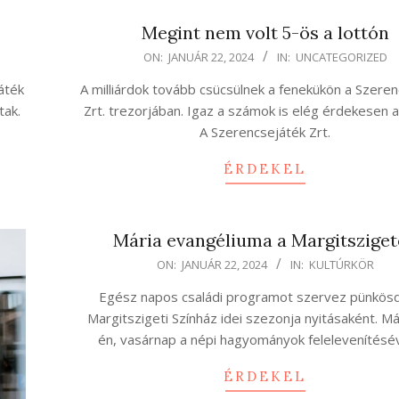
Megint nem volt 5-ös a lottón
2024-
ON:
JANUÁR 22, 2024
IN:
UNCATEGORIZED
01-
áték
A milliárdok tovább csücsülnek a fenekükön a Szere
22
tak.
Zrt. trezorjában. Igaz a számok is elég érdekesen al
A Szerencsejáték Zrt.
ÉRDEKEL
Mária evangéliuma a Margitszige
2024-
ON:
JANUÁR 22, 2024
IN:
KULTÚRKÖR
01-
Egész napos családi programot szervez pünkösd
22
Margitszigeti Színház idei szezonja nyitásaként. M
én, vasárnap a népi hagyományok felelevenítésé
ÉRDEKEL