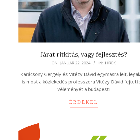
Járat ritkítás, vagy fejlesztés?
2024-
ON:
JANUÁR 22, 2024
IN:
HÍREK
01-
Karácsony Gergely és Vitézy Dávid egymásra lelt, lega
22
is most a közlekedés professzora Vitézy Dávid fejtette
véleményét a budapesti
ÉRDEKEL