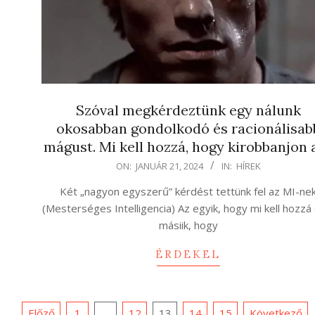
Szóval megkérdeztünk egy nálunk
okosabban gondolkodó és racionálisab
mágust. Mi kell hozzá, hogy kirobbanjon 
2024-
ON:
JANUÁR 21, 2024
IN:
HÍREK
01-
Két „nagyon egyszerű” kérdést tettünk fel az MI-ne
21
(Mesterséges Intelligencia) Az egyik, hogy mi kell hozzá
másiik, hogy
ÉRDEKEL
Bejegyzések
Előző
1
…
12
13
14
15
Következő