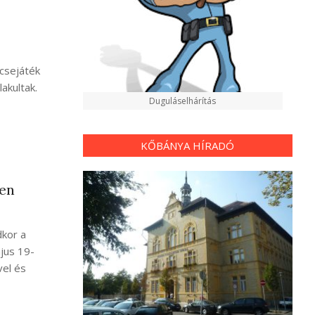
ncsejáték
akultak.
Duguláselhárítás
KŐBÁNYA HÍRADÓ
ten
kor a
ájus 19-
vel és