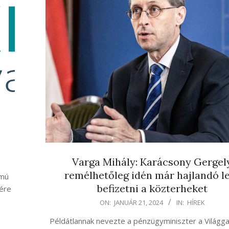
Varga Mihály: Karácsony Gergel
remélhetőleg idén már hajlandó l
amú
befizetni a közterheket
sére
2024-
ON:
JANUÁR 21, 2024
IN:
HÍREK
01-
Példátlannak nevezte a pénzügyminiszter a Világg
21