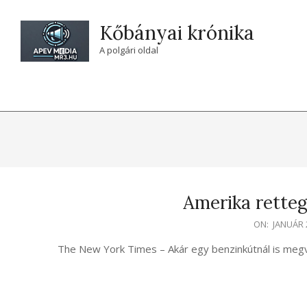
Skip
to
Kőbányai krónika
content
A polgári oldal
Amerika retteg
2024-
ON:
JANUÁR 
01-
The New York Times – Akár egy benzinkútnál is megve
22