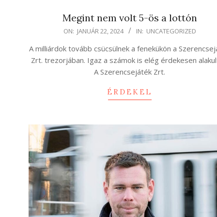
Megint nem volt 5-ös a lottón
2024-
ON:
JANUÁR 22, 2024
IN:
UNCATEGORIZED
01-
A milliárdok tovább csücsülnek a fenekükön a Szerencsej
22
Zrt. trezorjában. Igaz a számok is elég érdekesen alakul
A Szerencsejáték Zrt.
ÉRDEKEL