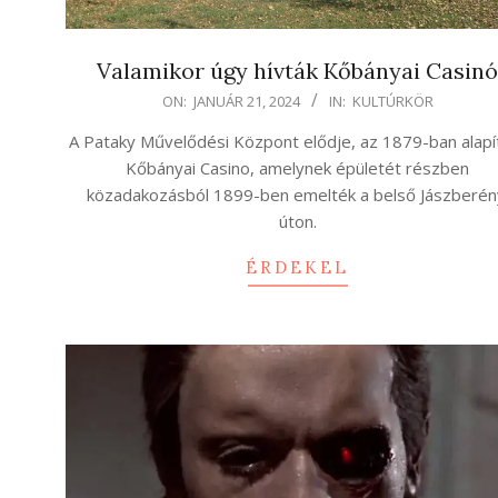
Valamikor úgy hívták Kőbányai Casin
2024-
ON:
JANUÁR 21, 2024
IN:
KULTÚRKÖR
01-
A Pataky Művelődési Központ elődje, az 1879-ban alapí
21
Kőbányai Casino, amelynek épületét részben
közadakozásból 1899-ben emelték a belső Jászberén
úton.
ÉRDEKEL