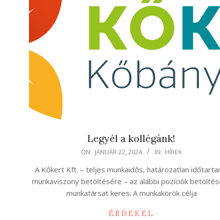
Legyél a kollégánk!
2024-
ON:
JANUÁR 22, 2024
IN:
HÍREK
01-
A Kőkert Kft. – teljes munkaidős, határozatlan időtart
22
munkaviszony betöltésére – az alábbi pozíciók betölté
munkatársat keres. A munkakörök célja
ÉRDEKEL