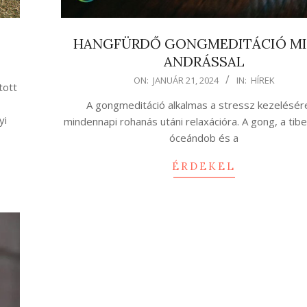
ó
HANGFÜRDŐ GONGMEDITÁCIÓ M
ANDRÁSSAL
2024-
ON:
JANUÁR 21, 2024
IN:
HÍREK
tott
01-
A gongmeditáció alkalmas a stressz kezelésére
21
yi
mindennapi rohanás utáni relaxációra. A gong, a tibet
óceándob és a
ÉRDEKEL