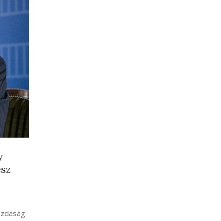
y
esz
azdaság