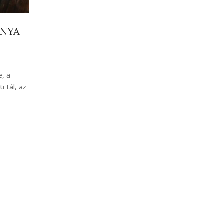
INYA
, a
i tál, az