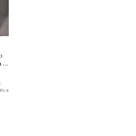
b
a …
k
 és a