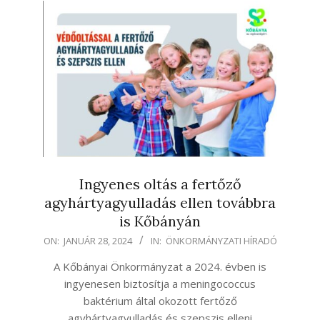
Ingyenes oltás a fertőző
agyhártyagyulladás ellen továbbra
is Kőbányán
2024-
ON:
JANUÁR 28, 2024
IN:
ÖNKORMÁNYZATI HÍRADÓ
01-
A Kőbányai Önkormányzat a 2024. évben is
28
ingyenesen biztosítja a meningococcus
baktérium által okozott fertőző
agyhártyagyulladás és szepszis elleni