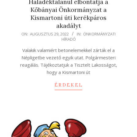
Haladéktalanul elbontatja a
Kőbányai Önkormányzat a
Kismartoni úti kerékpáros
akadályt
2022-
ON:
AUGUSZTUS 29, 2022
IN:
ÖNKORMÁNYZATI
HÍRADÓ
08-
29
Valakik valamiért betonelemekkel zárták el a
Népligetbe vezető egyik utat. Polgármesteri
reagálás. Tájékoztatjuk a Tisztelt Lakosságot,
hogy a Kismartoni út
ÉRDEKEL