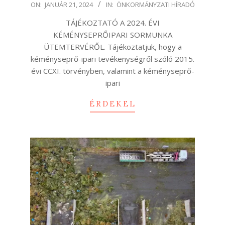
2024-
ON:
JANUÁR 21, 2024
IN:
ÖNKORMÁNYZATI HÍRADÓ
01-
TÁJÉKOZTATÓ A 2024. ÉVI
21
KÉMÉNYSEPRŐIPARI SORMUNKA
ÜTEMTERVÉRŐL. Tájékoztatjuk, hogy a
kéményseprő-ipari tevékenységről szóló 2015.
évi CCXI. törvényben, valamint a kéményseprő-
ipari
ÉRDEKEL