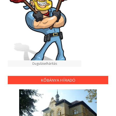
Duguláselhárítás
KŐBÁNYA HÍRADÓ