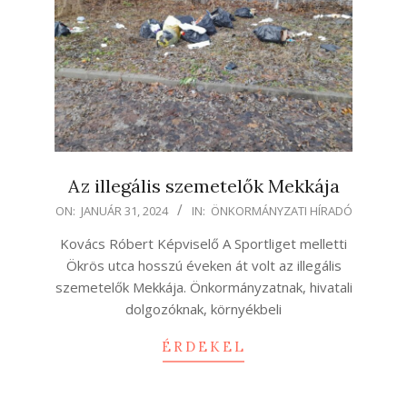
Az illegális szemetelők Mekkája
2024-
ON:
JANUÁR 31, 2024
IN:
ÖNKORMÁNYZATI HÍRADÓ
01-
Kovács Róbert Képviselő A Sportliget melletti
31
Ökrös utca hosszú éveken át volt az illegális
szemetelők Mekkája. Önkormányzatnak, hivatali
dolgozóknak, környékbeli
ÉRDEKEL