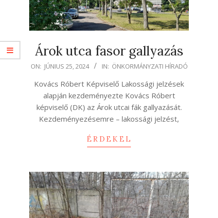
Árok utca fasor gallyazás
2024-
ON:
JÚNIUS 25, 2024
IN:
ÖNKORMÁNYZATI HÍRADÓ
06-
Kovács Róbert Képviselő Lakossági jelzések
25
alapján kezdeményezte Kovács Róbert
képviselő (DK) az Árok utcai fák gallyazását.
Kezdeményezésemre – lakossági jelzést,
ÉRDEKEL