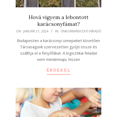
Hová vigyem a lebontott
karácsonyfámat?
2024-
ON:
JANUÁR 21, 2024
IN:
ÖNKORMÁNYZATI HÍRADÓ
01-
Budapesten a karácsonyi ünnepeket követően
21
Társaságunk szervezetten gyűjti össze és
szállítja el a fenyőfákat. A logisztikai feladat
nem mindennapi, hiszen
ÉRDEKEL