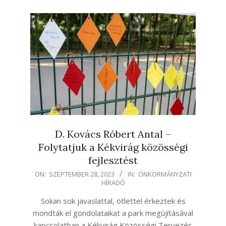
D. Kovács Róbert Antal –
Folytatjuk a Kékvirág közösségi
fejlesztést
2023-
ON:
SZEPTEMBER 28, 2023
IN:
ÖNKORMÁNYZATI
HÍRADÓ
09-
28
Sokan sok javaslattal, ötlettel érkeztek és
mondták el gondolataikat a park megújításával
kapcsolatban a Kékvirág Közösségi Tervezés