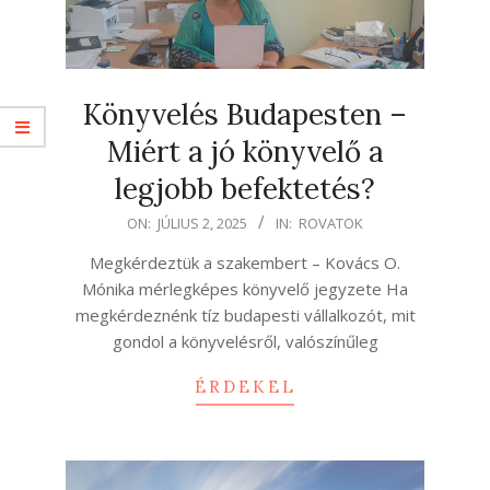
Könyvelés Budapesten –
Miért a jó könyvelő a
legjobb befektetés?
2025-
ON:
JÚLIUS 2, 2025
IN:
ROVATOK
07-
Megkérdeztük a szakembert – Kovács O.
02
Mónika mérlegképes könyvelő jegyzete Ha
megkérdeznénk tíz budapesti vállalkozót, mit
gondol a könyvelésről, valószínűleg
ÉRDEKEL