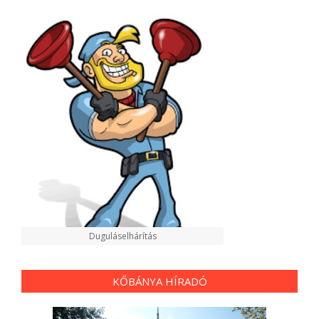
lapozása
Duguláselhárítás
KŐBÁNYA HÍRADÓ