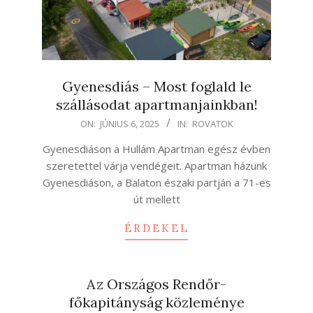
Gyenesdiás – Most foglald le
szállásodat apartmanjainkban!
2025-
ON:
JÚNIUS 6, 2025
IN:
ROVATOK
06-
Gyenesdiáson a Hullám Apartman egész évben
06
szeretettel várja vendégeit. Apartman házunk
Gyenesdiáson, a Balaton északi partján a 71-es
út mellett
ÉRDEKEL
Az Országos Rendőr-
főkapitányság közleménye