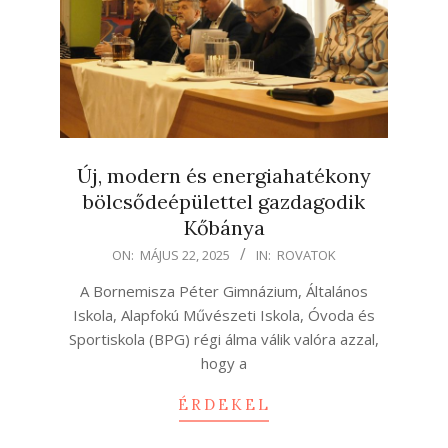
Új, modern és energiahatékony
bölcsődeépülettel gazdagodik
Kőbánya
2025-
ON:
MÁJUS 22, 2025
IN:
ROVATOK
05-
A Bornemisza Péter Gimnázium, Általános
22
Iskola, Alapfokú Művészeti Iskola, Óvoda és
Sportiskola (BPG) régi álma válik valóra azzal,
hogy a
ÉRDEKEL