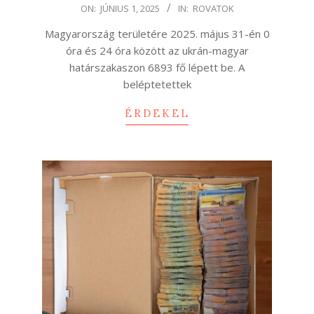
2025-
ON:
JÚNIUS 1, 2025
IN:
ROVATOK
06-
Magyarország területére 2025. május 31-én 0
01
óra és 24 óra között az ukrán-magyar
határszakaszon 6893 fő lépett be. A
beléptetettek
ÉRDEKEL