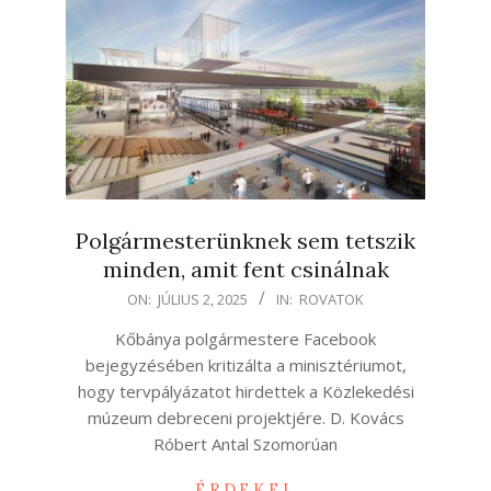
Polgármesterünknek sem tetszik
minden, amit fent csinálnak
2025-
ON:
JÚLIUS 2, 2025
IN:
ROVATOK
07-
Kőbánya polgármestere Facebook
02
bejegyzésében kritizálta a minisztériumot,
hogy tervpályázatot hirdettek a Közlekedési
múzeum debreceni projektjére. D. Kovács
Róbert Antal Szomorúan
ÉRDEKEL