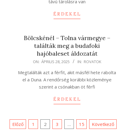
távú tárolásra van
ÉRDEKEL
Bölcskénél – Tolna vármegye –
találták meg a budafoki
hajóbaleset áldozatát
2025-
ON:
ÁPRILIS 28, 2025
IN:
ROVATOK
04-
Megtalálták azt a férfit, akit másfél hete rabolta
28
el a Duna. A rendőrség korábbi közleménye
szerint a csónakban öt férfi
ÉRDEKEL
Bejegyzések
Előző
1
2
3
…
15
Következő