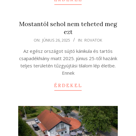
Mostantól sehol nem teheted meg
ezt
2025-
ON:
JÚNIUS 26, 2025
IN:
ROVATOK
06-
Az egész országot sújtó kánikula és tartós
26
csapadékhiány miatt 2025. június 25-től hazánk
teljes területén tűzgyújtási tilalom lép életbe.
Ennek
ÉRDEKEL