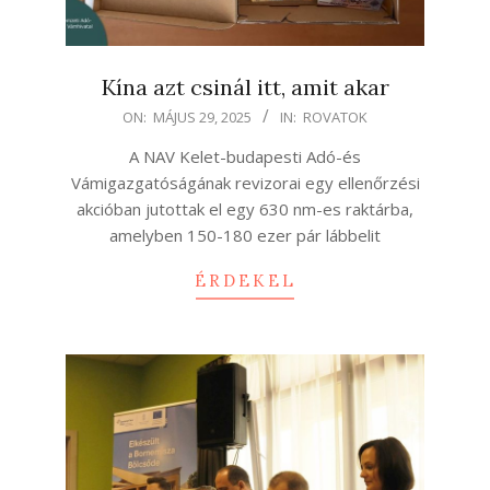
Kína azt csinál itt, amit akar
2025-
ON:
MÁJUS 29, 2025
IN:
ROVATOK
05-
A NAV Kelet-budapesti Adó-és
29
Vámigazgatóságának revizorai egy ellenőrzési
akcióban jutottak el egy 630 nm-es raktárba,
amelyben 150-180 ezer pár lábbelit
ÉRDEKEL