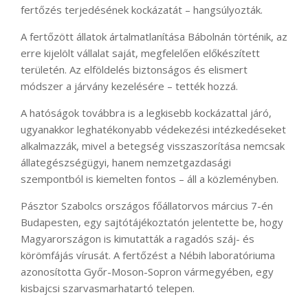
fertőzés terjedésének kockázatát – hangsúlyozták.
A fertőzött állatok ártalmatlanítása Bábolnán történik, az
erre kijelölt vállalat saját, megfelelően előkészített
területén. Az elföldelés biztonságos és elismert
módszer a járvány kezelésére – tették hozzá.
A hatóságok továbbra is a legkisebb kockázattal járó,
ugyanakkor leghatékonyabb védekezési intézkedéseket
alkalmazzák, mivel a betegség visszaszorítása nemcsak
állategészségügyi, hanem nemzetgazdasági
szempontból is kiemelten fontos – áll a közleményben.
Pásztor Szabolcs országos főállatorvos március 7-én
Budapesten, egy sajtótájékoztatón jelentette be, hogy
Magyarországon is kimutatták a ragadós száj- és
körömfájás vírusát. A fertőzést a Nébih laboratóriuma
azonosította Győr-Moson-Sopron vármegyében, egy
kisbajcsi szarvasmarhatartó telepen.