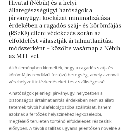
Hivatal (Nébih) és a helyi
állategészségügyi hatóságok a
járványügyi kockázat minimalizálása
érdekében a ragadós száj- és körömfájás
(RSzKF) elleni védekezés során az
elföldelést választják ártalmatlanítási
módszerként – közölte vasárnap a Nébih
az MTI-vel.
A közleményben kiemelték, hogy a ragadós száj- és
körömfájás rendkívül fertőző betegség, amely azonnali
vészhelyzeti intézkedéseket tesz szükségessé.
A hatóságok jelenlegi járványügyi helyzetben a
biztonságos ártalmatlanítás érdekében nem az állati
tetemek távoli hullafeldolgozóba szállítását, hanem
azoknak a fertőzés helyszínéhez legközelebbi,
megfelelő területen történő elföldelését részesítik
előnyben. A távoli szállítás ugyanis jelentősen növelné a