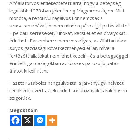
A főállatorvos emlékeztetett arra, hogy a betegség
legutóbb 1973-ban jelent meg Magyarországon. Mint
mondta, a rendkívül ragályos kór nemcsak a
szarvasmarhákat, hanem minden párosujjú patás állatot
– például sertéseket, juhokat, kecskéket és bivalyokat –
érintheti. Bár emberre nem veszélyes, az állattartásra
súlyos gazdasági következményekkel jár, mivel a
fertőzött állatokat nem lehet kezelni, és a betegséggel
érintett gazdaságokban az összes párosujjú patás
állatot ki kell irtani.
Pásztor Szabolcs hangsúlyozta: a járványügyi helyzet
rendkívüli, ezért az elrendelt korlátozások is különösen
szigorúak.
Megosztom