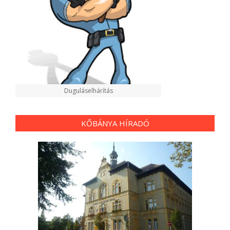
Duguláselhárítás
KŐBÁNYA HÍRADÓ