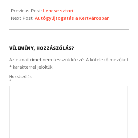
2025-
03-
Previous Post:
Lencse sztori
10
Next Post:
Autógyújtogatás a Kertvárosban
VÉLEMÉNY, HOZZÁSZÓLÁS?
Az e-mail címet nem tesszük közzé.
A kötelező mezőket
*
karakterrel jelöltük
Hozzászólás
*