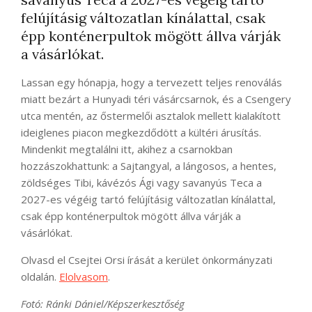
felújításig változatlan kínálattal, csak
épp konténerpultok mögött állva várják
a vásárlókat.
Lassan egy hónapja, hogy a tervezett teljes renoválás
miatt bezárt a Hunyadi téri vásárcsarnok, és a Csengery
utca mentén, az őstermelői asztalok mellett kialakított
ideiglenes piacon megkezdődött a kültéri árusítás.
Mindenkit megtalálni itt, akihez a csarnokban
hozzászokhattunk: a Sajtangyal, a lángosos, a hentes,
zöldséges Tibi, kávézós Ági vagy savanyús Teca a
2027-es végéig tartó felújításig változatlan kínálattal,
csak épp konténerpultok mögött állva várják a
vásárlókat.
Olvasd el Csejtei Orsi írását a kerület önkormányzati
oldalán.
Elolvasom
.
Fotó: Ránki Dániel/Képszerkesztőség