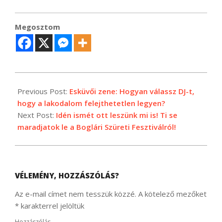
Megosztom
2025-
07-
Previous Post:
Esküvői zene: Hogyan válassz DJ-t,
14
hogy a lakodalom felejthetetlen legyen?
Next Post:
Idén ismét ott leszünk mi is! Ti se
maradjatok le a Boglári Szüreti Fesztiválról!
VÉLEMÉNY, HOZZÁSZÓLÁS?
Az e-mail címet nem tesszük közzé.
A kötelező mezőket
*
karakterrel jelöltük
Hozzászólás