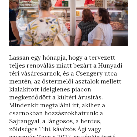
Lassan egy hónapja, hogy a tervezett
teljes renoválás miatt bezárt a Hunyadi
téri vásárcsarnok, és a Csengery utca
mentén, az őstermelői asztalok mellett
kialakított ideiglenes piacon
megkezdődött a kültéri árusítás.
Mindenkit megtalálni itt, akihez a
csarnokban hozzászokhattunk: a
Sajtangyal, a lángosos, a hentes,
zöldséges Tibi, kávézós Ági vagy
savanyús Teca a 2027-es végéig tartó