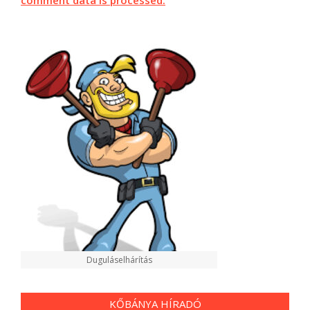
Duguláselhárítás
KŐBÁNYA HÍRADÓ