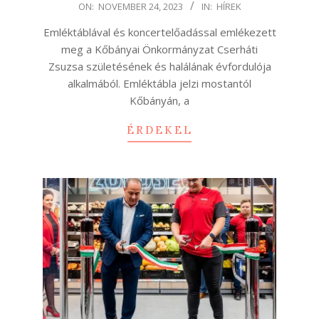
2023-
ON:
NOVEMBER 24, 2023
IN:
HÍREK
11-
Emléktáblával és koncertelőadással emlékezett
24
meg a Kőbányai Önkormányzat Cserháti
Zsuzsa születésének és halálának évfordulója
alkalmából. Emléktábla jelzi mostantól
Kőbányán, a
ÉRDEKEL