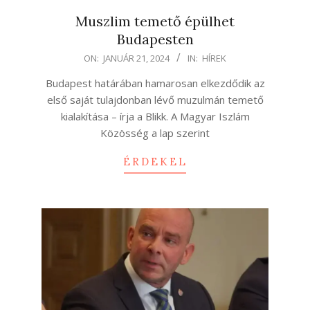
Muszlim temető épülhet
Budapesten
2024-
ON:
JANUÁR 21, 2024
IN:
HÍREK
01-
Budapest határában hamarosan elkezdődik az
21
első saját tulajdonban lévő muzulmán temető
kialakítása – írja a Blikk. A Magyar Iszlám
Közösség a lap szerint
ÉRDEKEL