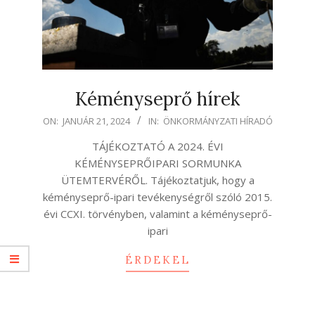
Kéményseprő hírek
2024-
ON:
JANUÁR 21, 2024
IN:
ÖNKORMÁNYZATI HÍRADÓ
01-
TÁJÉKOZTATÓ A 2024. ÉVI
21
KÉMÉNYSEPRŐIPARI SORMUNKA
ÜTEMTERVÉRŐL. Tájékoztatjuk, hogy a
kéményseprő-ipari tevékenységről szóló 2015.
évi CCXI. törvényben, valamint a kéményseprő-
ipari
ÉRDEKEL