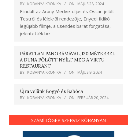
BY:
KOBANYAIKRONIKA
ON:
MÁJUS 28, 2024
Elindult az Arany Medve-díjas és Oscar-jelölt
Testről és lélekről rendezője, Enyedi Ildikó
legújabb filmje, a Csendes barát forgatása,
jelentették be
PÁRATLAN PANORÁMÁVAL, 120 MÉTERREL
A DUNA FÖLÖTT NYÍLT MEG A VIRTU
RESTAURANT
BY:
KOBANYAIKRONIKA
ON:
MÁJUS 9, 2024
Újra velünk Bogyó és Babóca
BY:
KOBANYAIKRONIKA
ON:
FEBRUÁR 20, 2024
SZÁMÍTÓGÉP SZERVIZ KŐBÁNYÁN