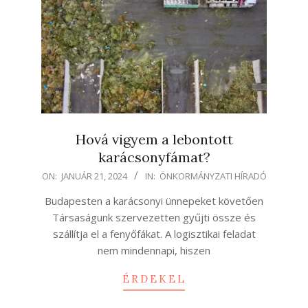
Hová vigyem a lebontott
karácsonyfámat?
2024-
ON:
JANUÁR 21, 2024
IN:
ÖNKORMÁNYZATI HÍRADÓ
01-
Budapesten a karácsonyi ünnepeket követően
21
Társaságunk szervezetten gyűjti össze és
szállítja el a fenyőfákat. A logisztikai feladat
nem mindennapi, hiszen
ÉRDEKEL