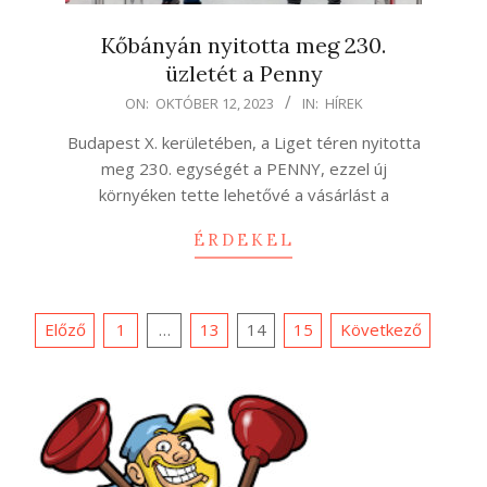
Kőbányán nyitotta meg 230.
üzletét a Penny
2023-
ON:
OKTÓBER 12, 2023
IN:
HÍREK
10-
Budapest X. kerületében, a Liget téren nyitotta
12
meg 230. egységét a PENNY, ezzel új
környéken tette lehetővé a vásárlást a
ÉRDEKEL
Bejegyzések
Előző
1
…
13
14
15
Következő
lapozása