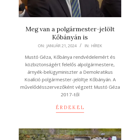
Meg van a polgármester-jelölt
Kőbányán is
2024-
ON:
JANUÁR 21, 2024
IN:
HÍREK
01-
Mustó Géza, Kőbánya rendvédelemért és
21
közbiztonságért felelős alpolgármestere,
árnyék-belügyminiszter a Demokratikus
Koalíció polgármester-jelöltje Kőbányán. A
művelődésszervezőként végzett Mustó Géza
2017-től
ÉRDEKEL