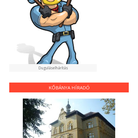
Duguláselhárítás
KŐBÁNYA HÍRADÓ