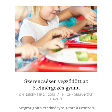
Szerencsésen végződött az
ételmérgezés gyanú
2023-
ON:
DECEMBER 21, 2023
IN:
ÖNKORMÁNYZATI
HÍRADÓ
12-
21
Megnyugtató eredményre jutott a Nemzeti