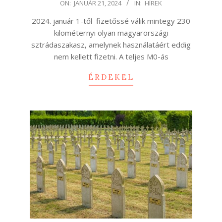
2024-
ON:
JANUÁR 21, 2024
IN:
HÍREK
01-
2024. január 1-től fizetőssé válik mintegy 230
21
kilométernyi olyan magyarországi
sztrádaszakasz, amelynek használatáért eddig
nem kellett fizetni. A teljes M0-ás
ÉRDEKEL