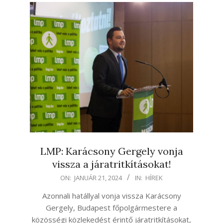
LMP: Karácsony Gergely vonja
vissza a járatritkításokat!
2024-
ON:
JANUÁR 21, 2024
IN:
HÍREK
01-
Azonnali hatállyal vonja vissza Karácsony
21
Gergely, Budapest főpolgármestere a
közösségi közlekedést érintő járatritkításokat,