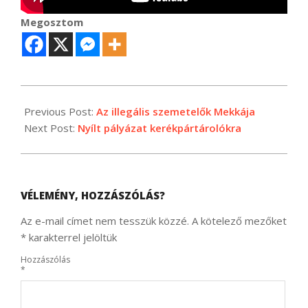
Megosztom
2024-
02-
Previous Post:
Az illegális szemetelők Mekkája
10
Next Post:
Nyílt pályázat kerékpártárolókra
VÉLEMÉNY, HOZZÁSZÓLÁS?
Az e-mail címet nem tesszük közzé.
A kötelező mezőket
*
karakterrel jelöltük
Hozzászólás
*