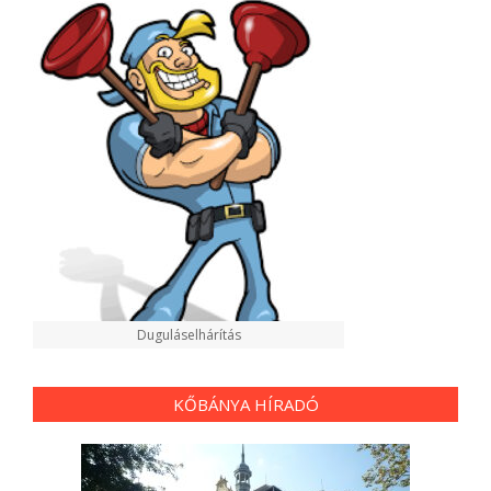
Duguláselhárítás
KŐBÁNYA HÍRADÓ