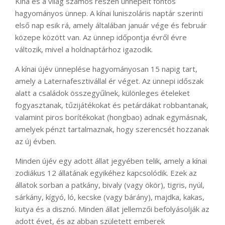
Kína és a világ számos részén ünnepelt fontos
hagyományos ünnep. A kínai luniszoláris naptár szerinti
első nap esik rá, amely általában január vége és február
közepe között van. Az ünnep időpontja évről évre
változik, mivel a holdnaptárhoz igazodik.
A kínai újév ünneplése hagyományosan 15 napig tart,
amely a Laternafesztivállal ér véget. Az ünnepi időszak
alatt a családok összegyűlnek, különleges ételeket
fogyasztanak, tűzijátékokat és petárdákat robbantanak,
valamint piros borítékokat (hongbao) adnak egymásnak,
amelyek pénzt tartalmaznak, hogy szerencsét hozzanak
az új évben.
Minden újév egy adott állat jegyében telik, amely a kínai
zodiákus 12 állatának egyikéhez kapcsolódik. Ezek az
állatok sorban a patkány, bivaly (vagy ökör), tigris, nyúl,
sárkány, kígyó, ló, kecske (vagy bárány), majdka, kakas,
kutya és a disznó. Minden állat jellemzői befolyásolják az
adott évet, és az abban született emberek